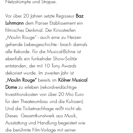
Netzstrümpfe und Strapse. 
Vor über 20 Jahren setzte Regisseur 
Baz 
Luhrmann
 dem Pariser Etablissement ein 
filmisches Denkmal. Der Kinostreifen 
„Moulin Rouge“ - auch eine zu Herzen 
gehende Liebesgeschichte - brach damals 
alle Rekorde. Für die Musical-Bühne ist 
ebenfalls ein funkelnder Show-Solitär 
entstanden, der mit 10 Tony Awards 
dekoriert wurde. Im zweiten Jahr ist 
„
Moulin Rouge“
 bereits im 
Kölner Musical 
Dome
 zu erleben (rekordverdächtige 
Investitionskosten von über 20 Mio Euro 
für den Theaterumbau und die Kulissen). 
Und die Ticketnachfrage reißt nicht ab. 
Dieses  Gesamtkunstwerk aus Musik, 
Ausstattung und Handlung begeistert wie 
die berühmte Film-Vorlage mit seiner 