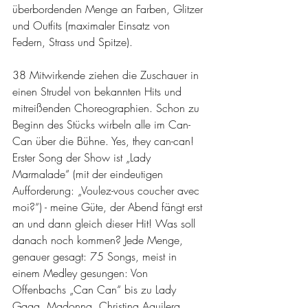
überbordenden Menge an Farben, Glitzer 
und Outfits (maximaler Einsatz von 
Federn, Strass und Spitze). 
38 Mitwirkende ziehen die Zuschauer in 
einen Strudel von bekannten Hits und 
mitreißenden Choreographien. Schon zu 
Beginn des Stücks wirbeln alle im Can-
Can über die Bühne. Yes, they can-can! 
Erster Song der Show ist „Lady 
Marmalade“ (mit der eindeutigen 
Aufforderung: „Voulez-vous coucher avec 
moi?“) - meine Güte, der Abend fängt erst 
an und dann gleich dieser Hit! Was soll 
danach noch kommen? Jede Menge, 
genauer gesagt: 75 Songs, meist in 
einem Medley gesungen: Von 
Offenbachs „Can Can“ bis zu Lady 
Gaga, Madonna, Christina Aguilera.  