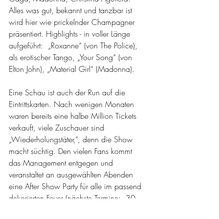
Alles was gut, bekannt und tanzbar ist 
wird hier wie prickelnder Champagner 
präsentiert. Highlights - in voller Länge 
aufgeführt:  „Roxanne“ (von The Police), 
als erotischer Tango, „Your Song“ (von 
Elton John), „Material Girl“ (Madonna). 
Eine Schau ist auch der Run auf die 
Eintrittskarten. Nach wenigen Monaten 
waren bereits eine halbe Million Tickets 
verkauft, viele Zuschauer sind 
„Wiederholungstäter,“, denn die Show 
macht süchtig. Den vielen Fans kommt 
das Management entgegen und 
veranstaltet an ausgewählten Abenden 
eine After Show Party für alle im passend 
dekorierten Foyer (nächste Termine:  30. 
April, 14. September 2024).