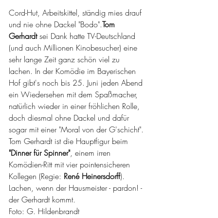
Cord-Hut, Arbeitskittel, ständig mies drauf 
und nie ohne Dackel "Bodo".
Tom 
Gerhardt
 sei Dank hatte TV-Deutschland 
(und auch Millionen Kinobesucher) eine 
sehr lange Zeit ganz schön viel zu 
lachen. In der Komödie im Bayerischen 
Hof gibt's noch bis 25. Juni jeden Abend 
ein Wiedersehen mit dem Spaßmacher, 
natürlich wieder in einer fröhlichen Rolle, 
doch diesmal ohne Dackel und dafür 
sogar mit einer "Moral von der G'schicht". 
Tom Gerhardt ist die Hauptfigur beim 
"Dinner für Spinner"
, einem irren 
Komödien-Ritt mit vier pointensicheren 
Kollegen (Regie: 
René Heinersdorff
). 
Lachen, wenn der Hausmeister - pardon! - 
der Gerhardt kommt. 
Foto: G. Hildenbrandt