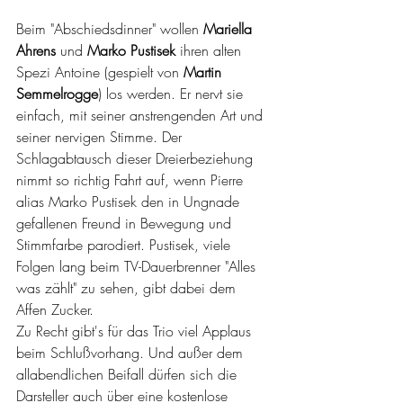
Beim "Abschiedsdinner" wollen 
Mariella 
Ahrens 
und 
Marko Pustisek
 ihren alten 
Spezi Antoine (gespielt von 
Martin 
Semmelrogge
) los werden. Er nervt sie 
einfach, mit seiner anstrengenden Art und 
seiner nervigen Stimme. Der 
Schlagabtausch dieser Dreierbeziehung 
nimmt so richtig Fahrt auf, wenn Pierre 
alias Marko Pustisek den in Ungnade 
gefallenen Freund in Bewegung und 
Stimmfarbe parodiert. Pustisek, viele 
Folgen lang beim TV-Dauerbrenner "Alles 
was zählt" zu sehen, gibt dabei dem 
Affen Zucker. 
Zu Recht gibt's für das Trio viel Applaus 
beim Schlußvorhang. Und außer dem 
allabendlichen Beifall dürfen sich die 
Darsteller auch über eine kostenlose 