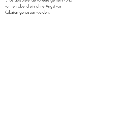
furios aufspielende Akteure gemein - und 
können obendrein ohne Angst vor 
Kalorien genossen werden.