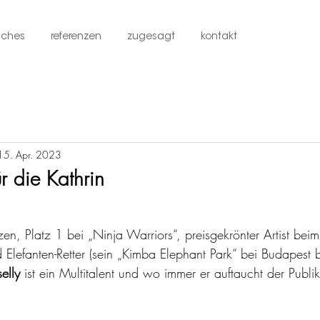
iches
referenzen
zugesagt
kontakt
15. Apr. 2023
r die Kathrin
en, Platz 1 bei „Ninja Warriors“, preisgekrönter Artist beim 
Elefanten-Retter (sein „Kimba Elephant Park“ bei Budapest b
elly
 ist ein Multitalent und wo immer er auftaucht der Publi