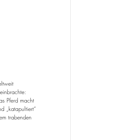
ltweit 
einbrachte: 
as Pferd macht 
 „katapultiert“ 
dem trabenden 