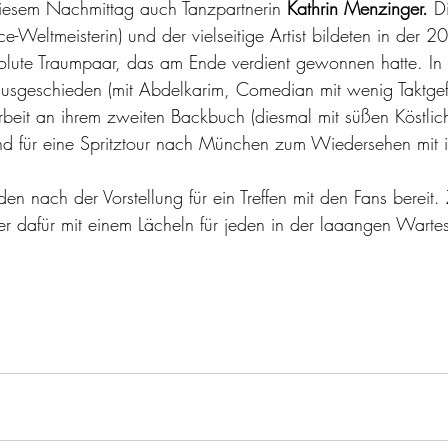
diesem Nachmittag auch Tanzpartnerin 
Kathrin Menzinger.
 D
-Weltmeisterin) und der vielseitige Artist bildeten in der 20
olute Traumpaar, das am Ende verdient gewonnen hatte. In d
ausgeschieden (mit Abdelkarim, Comedian mit wenig Taktgefü
 Arbeit an ihrem zweiten Backbuch (diesmal mit süßen Köstlic
nd für eine Spritztour nach München zum Wiedersehen mit 
en nach der Vorstellung für ein Treffen mit den Fans bereit
r dafür mit einem Lächeln für jeden in der laaangen Wart