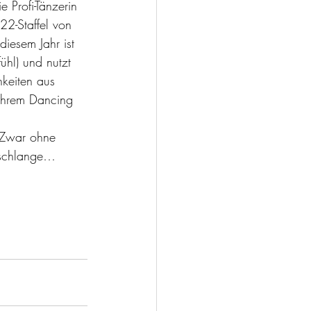
ie Profi-Tänzerin 
22-Staffel von 
iesem Jahr ist 
hl) und nutzt 
hkeiten aus 
ihrem Dancing 
. Zwar ohne 
eschlange…