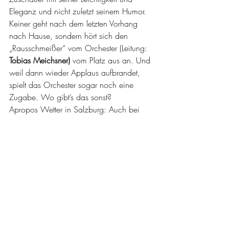
Eleganz und nicht zuletzt seinem Humor. 
Keiner geht nach dem letzten Vorhang 
nach Hause, sondern hört sich den 
„Rausschmeißer“ vom Orchester (Leitung: 
Tobias Meichsner) 
vom Platz aus an. Und 
weil dann wieder Applaus aufbrandet, 
spielt das Orchester sogar noch eine 
Zugabe. Wo gibt’s das sonst?
Apropos Wetter in Salzburg: Auch bei 
diesem Besuch zeigte sich die Stadt von 
ihrer Bilderbuchseite. Den für Salzburg 
legendären Schnürlregen gab’s nur im 
Theater.
Fotos: Tobias Witzgall (Singing in the Rain),  
Gaby Hildenbrandt (Schloss Mirabell)