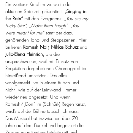
Ein weiterer Kinofilm wurde in der 
aktuellen Spielzeit präsentiert. 
„Singing in 
the Rain“
 mit den Evergreens: „
You are my 
Lucky Star“, „Make them Laugh“, „You 
were meant for me“
 samt der dazu 
gehörenden Tanz- und Steppszenen. Hier 
brillieren 
Ramesh Nair, Niklas Schurz
 und 
Julia-Elena Heinrich,
 die die 
anspruchsvollen, weil mit Einsatz von 
Requisiten dargebotenen Choreographien 
hinreißend umsetzten. Das alles 
wohlgemerkt live in einem Rutsch und 
nicht - wie auf der Leinwand - immer 
wieder neu angesetzt. Und wenn 
Ramesh/„Don“ im (Schnürl-) Regen tanzt, 
wird’s auf der Bühne tatsächlich nass.
Das Musical hat inzwischen über 70 
Jahre auf dem Buckel und begeistert die 
Zuschauer mit seiner Leichtigkeit und 