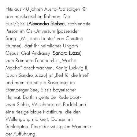
Hits aus 40 Jahren Austro-Pop sorgen für 
den musikalischen Rahmen: Die 
Susi/Sissi (
Alexandra Sieber)
, strahlendste 
Person im Ösi-Universum (passender 
Song: „Millionen Lichter“ von Christina 
Stürmer), darf ihr heimliches Ungarn-
Gspusi Graf Andrassy (
Sandro Luzzu)
zum Rainhard Fendrich-Hit „Macho 
Macho“ anschmachten. König Ludwig II. 
(auch Sandro Luzzu) ist „Reif für die Insel“ 
und meint damit die Roseninsel im 
Starnberger See, Sissis bayerischer 
Heimat. Dorthin gehts per Ruderboot - 
zwei Stühle, Wischmop als Paddel und 
eine riesige blaue Plastiktüte, die den 
Wellengang markiert, Ganserl im 
Schlepptau. Einer der witzigsten Momente 
der Aufführung. 