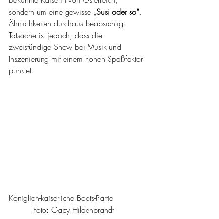
bekannte Kaiserin von Österreich, 
sondern um eine gewisse „
Susi oder so“.
Ähnlichkeiten durchaus beabsichtigt. 
Tatsache ist jedoch, dass die 
zweistündige Show bei Musik und 
Inszenierung mit einem hohen Spaßfaktor 
punktet.
Königlich-kaiserliche Boots-Partie              
          Foto: Gaby Hildenbrandt