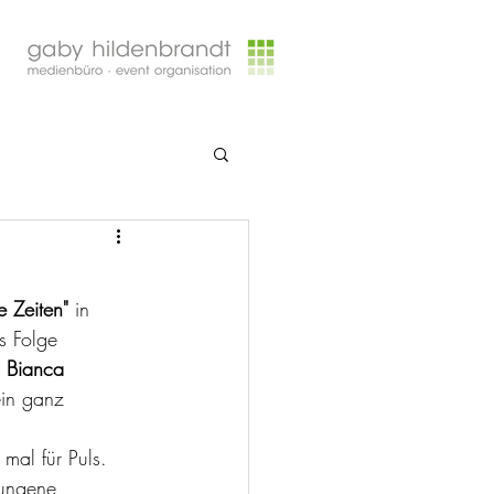
 Zeiten"
 in 
s Folge 
, Bianca 
ein ganz 
mal für Puls. 
ungene, 