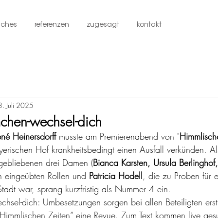
iches
referenzen
zugesagt
kontakt
3. Juli 2025
chen-wechsel-dich
né Heinersdorff
 musste am Premierenabend von "
Himmlische
erischen Hof krankheitsbedingt einen Ausfall verkünden. Al
 gebliebenen drei Damen (
Bianca Karsten, Ursula Berlinghof
ch eingeübten Rollen und 
Patricia Hodell
, die zu Proben für 
Stadt war, sprang kurzfristig als Nummer 4 ein. 
hsel-dich: Umbesetzungen sorgen bei allen Beteiligten erst 
Himmlischen Zeiten“ eine Revue. Zum Text kommen live ges