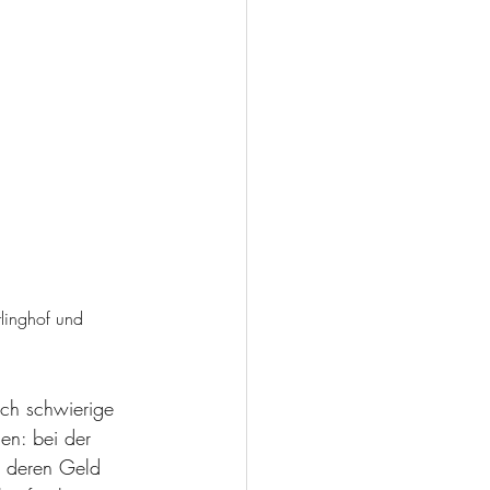
linghof und 
uch schwierige 
en: bei der  
, deren Geld 