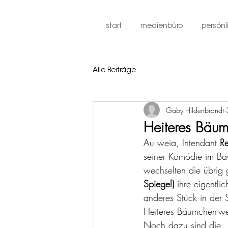
start
medienbüro
persönl
Alle Beiträge
Gaby Hildenbrandt
Heiteres Bäum
Au weia, Intendant 
Re
seiner Komödie im Bay
wechselten die übrig
Spiegel)
 ihre eigentli
anderes Stück in der 
Heiteres Bäumchen-wec
Noch dazu sind die „