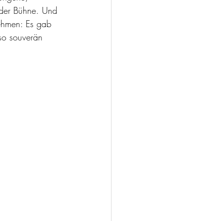
 der Bühne. Und 
ehmen: Es gab 
 so souverän 