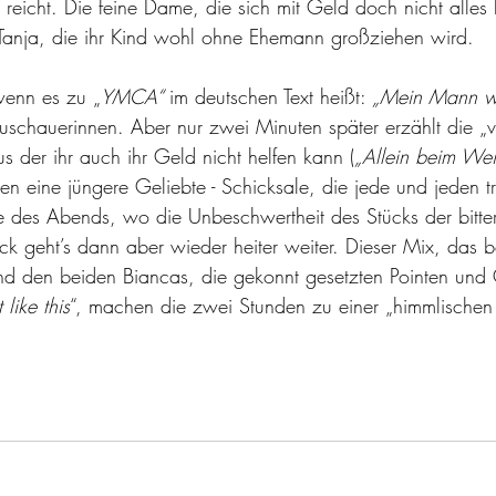
 reicht. Die feine Dame, die sich mit Geld doch nicht alles
anja, die ihr Kind wohl ohne Ehemann großziehen wird. 
enn es zu „
YMCA“ 
im deutschen Text heißt: 
„Mein Mann wi
uschauerinnen. Aber nur zwei Minuten später erzählt die „
s der ihr auch ihr Geld nicht helfen kann (
„Allein beim Wei
n eine jüngere Geliebte - Schicksale, die jede und jeden tr
des Abends, wo die Unbeschwertheit des Stücks der bittere
k geht’s dann aber wieder heiter weiter. Dieser Mix, das b
und den beiden Biancas, die gekonnt gesetzten Pointen un
like this
“, machen die zwei Stunden zu einer „himmlischen Z