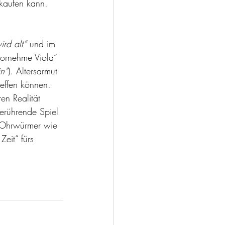
 kaufen kann. 
rd alt“
 und im 
vornehme Viola“ 
n“
). Altersarmut 
effen können. 
n Realität 
erührende Spiel 
d Ohrwürmer wie 
eit“ fürs 