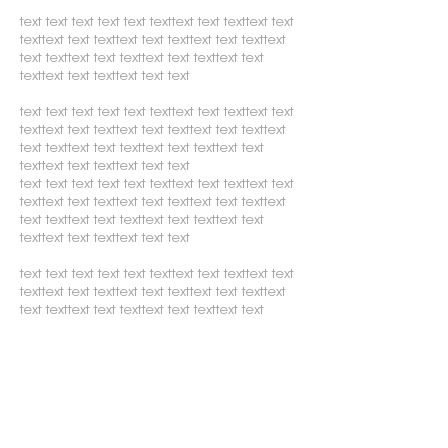
text text text text text texttext text texttext text
texttext text texttext text texttext text texttext
text texttext text texttext text texttext text
texttext text texttext text text
text text text
text text text
text text text
text text
text
text text text
text text text
text text text
text
text text
text text text
text text text
text text
text
text text text
text text text
text text text
text text text
text text text
text text
text
text text text
text text text
text text text
text
text text
text text text
text text text
text text
text
text text text
text text text
text text text
text text text
text text text
text text
text
text text text
text text text
text text text
text
text text
text text text
text text text
text text
text
text text text
text text text
text text text
text text text
text text text
text text
text
text text text
text text text
text text text
text
text text
text text text
text text text
text text
text
text text text
text text text
text text text
text text text
text text text
text text